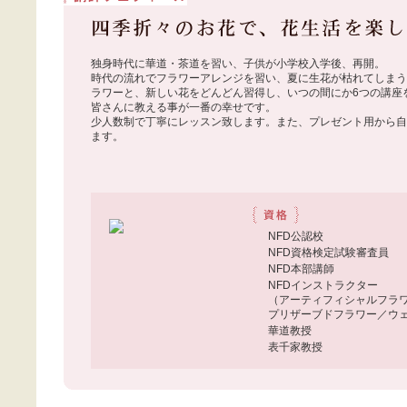
独身時代に華道・茶道を習い、子供が小学校入学後、再開。
時代の流れでフラワーアレンジを習い、夏に生花が枯れてしま
ラワーと、新しい花をどんどん習得し、いつの間にか6つの講座
皆さんに教える事が一番の幸せです。
少人数制で丁寧にレッスン致します。また、プレゼント用から
ます。
NFD公認校
NFD資格検定試験審査員
NFD本部講師
NFDインストラクター
（アーティフィシャルフラ
プリザーブドフラワー／ウ
華道教授
表千家教授